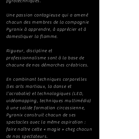
pyrotechniques.
Une passion contagieuse qui a amené
chacun des membres de la compagnie
Pyronix à apprendre, à apprécier et à
domestiquer la flamme.
Rigueur, discipline et
professionnalisme sont à la base de
chacune de nos démarches créatrices.
En combinant techniques corporelles
(les arts martiaux, la danse et
l’acrobatie) et technologiques (LED,
vidéomapping, techniques multimédia)
à une solide formation circassienne,
Pyronix construit chacun de ses
spectacles avec la même aspiration :
faire naître cette « magie » chez chacun
de nos spectateurs.