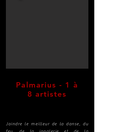
Palmarius
- 1 à
8 artistes
Joindre le meilleur de la danse, du
feu, de la jonglerie et de la