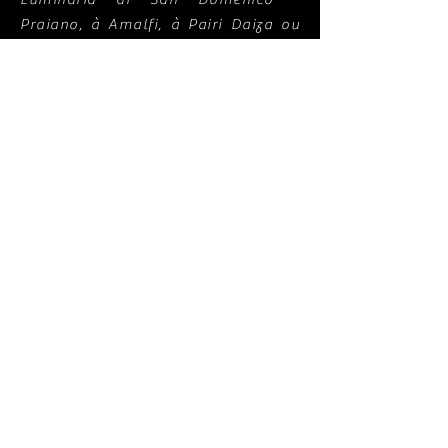
Praiano, à Amalfi, à Pairi Daiza ou
encore au Château de Bioul.
L'ambition, à présent, est de faire
sortir ce spectacle du cadre stricte
d'une performance feu. Notre rêve ?
Le produire, avec orchestre dans un
lieu emprunt d'histoire.
contact@pyronix-production.com
+ 32 (0)470 90 22 74
Soignies, Belgique