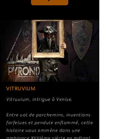
VITRUVIUM
Vitruvium, intrigue à Venise.
Entre vol de parchemins, inventions
farfelues et pendule enflammé, cette
histoire vous emmène dans une
ambiance XVIIIème siècle en mêlant