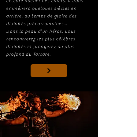
célèbre nocher des enfers. Il vous
emmènera quelques siècles en
arrière, au temps de gloire des
divinités gréco-romaines…
Dans la peau d’un héros, vous
rencontrerez les plus célèbres
divinités et plongerez au plus
profond du Tartare.