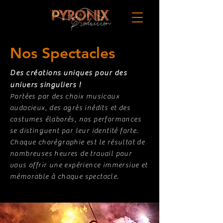
Nos Spectacles
Des créations uniques pour des
univers singuliers !
Portées par des choix musicaux
audacieux, des agrès inédits et des
costumes élaborés, nos performances
se distinguent par leur identité forte.
Chaque chorégraphie est le résultat de
nombreuses heures de travail pour
vous offrir une expérience immersive et
mémorable à chaque spectacle.