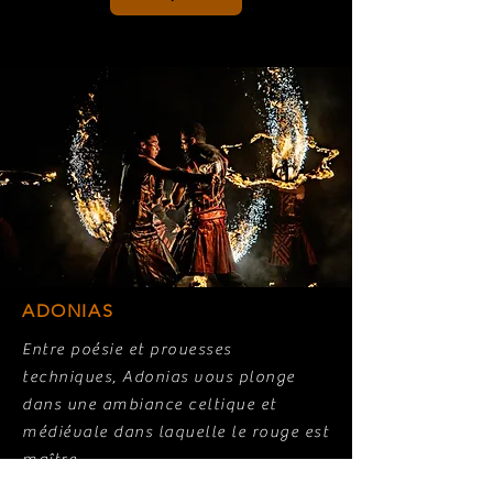
ADONIAS
Entre poésie et prouesses
techniques, Adonias vous plonge
dans une ambiance celtique et
médiévale dans laquelle le rouge est
maître.
Équipés de leurs plus beaux kilts, nos