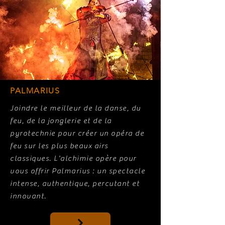
PALMARIUS
Joindre le meilleur de la danse, du
feu, de la jonglerie et de la
pyrotechnie pour créer un opéra de
feu sur les plus beaux airs
classiques. L'alchimie opère pour
vous offrir Palmarius : un spectacle
intense, authentique, percutant et
innovant.